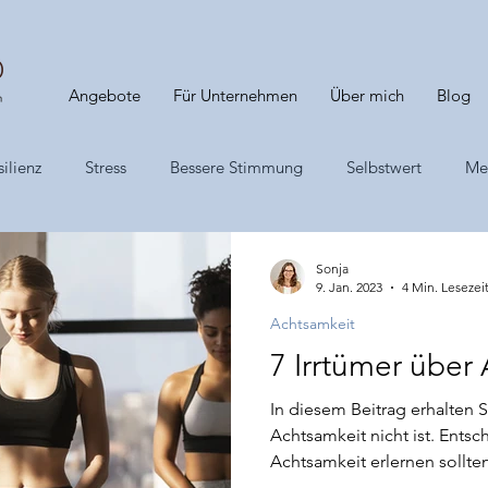
Angebote
Für Unternehmen
Über mich
Blog
ilienz
Stress
Bessere Stimmung
Selbstwert
Me
pps
Marketing
Neuanfang
Veränderung
Unter
Sonja
9. Jan. 2023
4 Min. Lesezei
Achtsamkeit
7 Irrtümer über
In diesem Beitrag erhalten S
Achtsamkeit nicht ist. Entsc
Achtsamkeit erlernen sollte