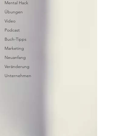
Mental Hack
Übungen
Video
Podcast
Buch-Tipps
Marketing
Neuanfang
Veränderung
Unternehmen