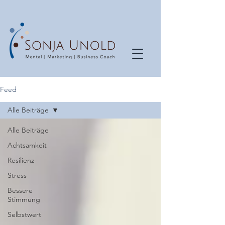
Feed
Alle Beiträge
Alle Beiträge
Achtsamkeit
Resilienz
Stress
Bessere
Stimmung
Selbstwert